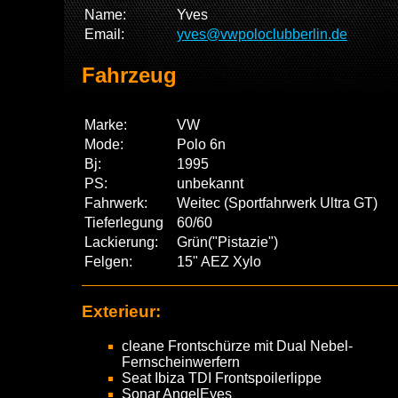
Name:
Yves
Email:
yves@vwpoloclubberlin.de
Fahrzeug
Marke:
VW
Mode:
Polo 6n
Bj:
1995
PS:
unbekannt
Fahrwerk:
Weitec (Sportfahrwerk Ultra GT)
Tieferlegung
60/60
Lackierung:
Grün("Pistazie")
Felgen:
15" AEZ Xylo
Exterieur:
cleane Frontschürze mit Dual Nebel-
Fernscheinwerfern
Seat Ibiza TDI Frontspoilerlippe
Sonar AngelEyes