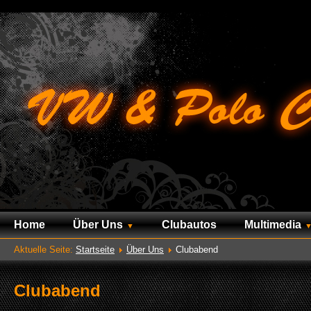
Home
Über Uns
Clubautos
Multimedia
Aktuelle Seite:
Startseite
Über Uns
Clubabend
Clubabend