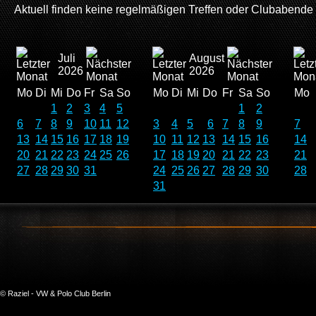
Aktuell finden keine regelmäßigen Treffen oder Clubabende meh
Juli
August
2026
2026
Mo
Di
Mi
Do
Fr
Sa
So
Mo
Di
Mi
Do
Fr
Sa
So
Mo
1
2
3
4
5
1
2
6
7
8
9
10
11
12
3
4
5
6
7
8
9
7
13
14
15
16
17
18
19
10
11
12
13
14
15
16
14
20
21
22
23
24
25
26
17
18
19
20
21
22
23
21
27
28
29
30
31
24
25
26
27
28
29
30
28
31
© Raziel - VW & Polo Club Berlin