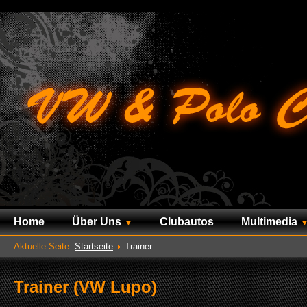
Home
Über Uns
Clubautos
Multimedia
Aktuelle Seite:
Startseite
Trainer
Trainer (VW Lupo)