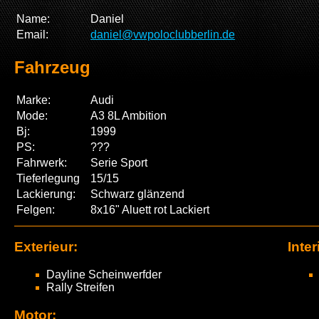
Name:
Daniel
Email:
daniel@vwpoloclubberlin.de
Fahrzeug
Marke:
Audi
Mode:
A3 8L Ambition
Bj:
1999
PS:
???
Fahrwerk:
Serie Sport
Tieferlegung
15/15
Lackierung:
Schwarz glänzend
Felgen:
8x16" Aluett rot Lackiert
Exterieur:
Inter
Dayline Scheinwerfder
Rally Streifen
Motor: