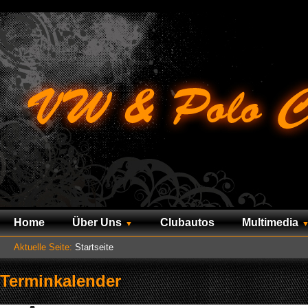
Home
Über Uns
Clubautos
Multimedia
Aktuelle Seite:
Startseite
Terminkalender