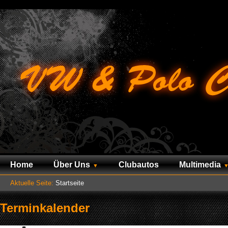
Home
Über Uns
Clubautos
Multimedia
Aktuelle Seite:
Startseite
Terminkalender