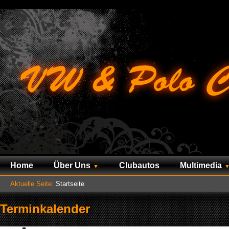
Home
Über Uns
Clubautos
Multimedia
Aktuelle Seite:
Startseite
Terminkalender