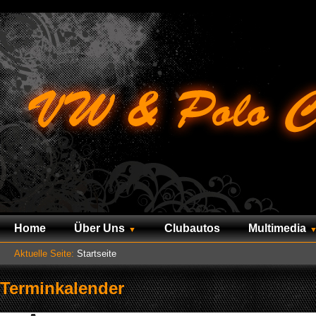
Home
Über Uns
Clubautos
Multimedia
Aktuelle Seite:
Startseite
Terminkalender