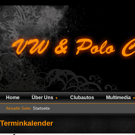
Home
Über Uns
Clubautos
Multimedia
Aktuelle Seite:
Startseite
Terminkalender