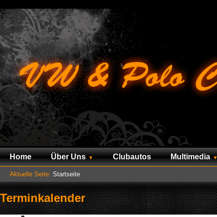
Home
Über Uns
Clubautos
Multimedia
Aktuelle Seite:
Startseite
Terminkalender