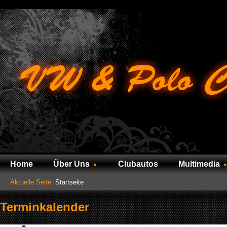
Home
Über Uns
Clubautos
Multimedia
Aktuelle Seite:
Startseite
Terminkalender