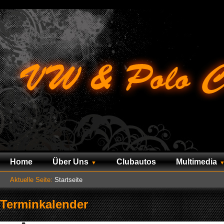
Home
Über Uns
Clubautos
Multimedia
Aktuelle Seite:
Startseite
Terminkalender