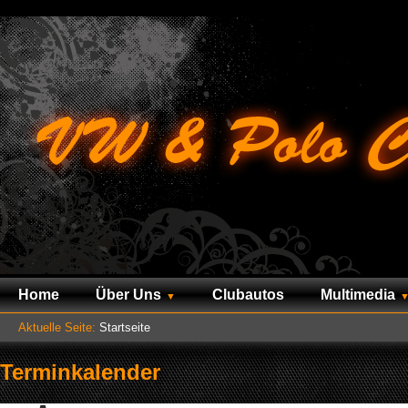
Home
Über Uns
Clubautos
Multimedia
Aktuelle Seite:
Startseite
Terminkalender