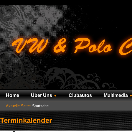
Home
Über Uns
Clubautos
Multimedia
Aktuelle Seite:
Startseite
Terminkalender