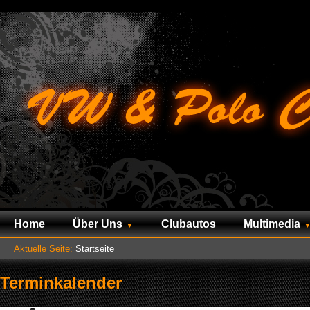
Home
Über Uns
Clubautos
Multimedia
Aktuelle Seite:
Startseite
Terminkalender