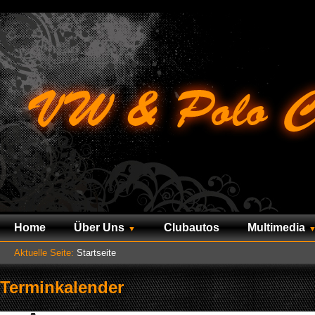
Home
Über Uns
Clubautos
Multimedia
Aktuelle Seite:
Startseite
Terminkalender